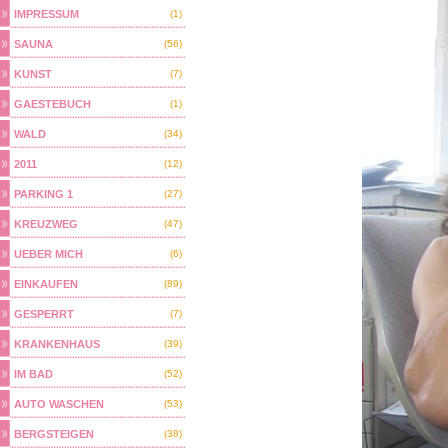
IMPRESSUM
(1)
SAUNA
(56)
KUNST
(7)
GAESTEBUCH
(1)
WALD
(34)
2011
(12)
PARKING 1
(27)
KREUZWEG
(47)
UEBER MICH
(6)
EINKAUFEN
(89)
GESPERRT
(7)
KRANKENHAUS
(39)
IM BAD
(52)
AUTO WASCHEN
(53)
BERGSTEIGEN
(38)