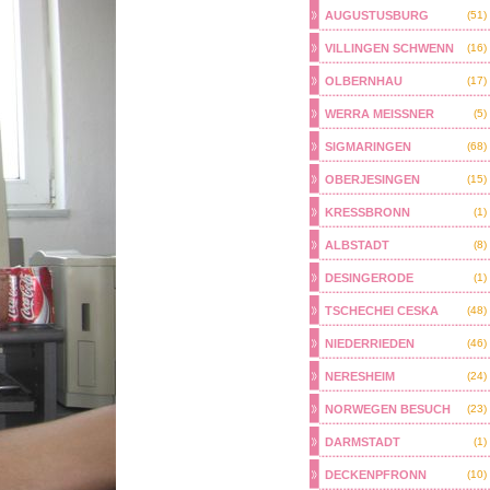
AUGUSTUSBURG
(51)
VILLINGEN SCHWENN
(16)
OLBERNHAU
(17)
WERRA MEISSNER
(5)
SIGMARINGEN
(68)
OBERJESINGEN
(15)
KRESSBRONN
(1)
ALBSTADT
(8)
DESINGERODE
(1)
TSCHECHEI CESKA
(48)
NIEDERRIEDEN
(46)
NERESHEIM
(24)
NORWEGEN BESUCH
(23)
DARMSTADT
(1)
DECKENPFRONN
(10)