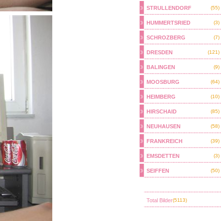
STRULLENDORF
(55)
HUMMERTSRIED
(3)
SCHROZBERG
(7)
DRESDEN
(121)
BALINGEN
(9)
MOOSBURG
(64)
HEIMBERG
(10)
HIRSCHAID
(85)
NEUHAUSEN
(58)
FRANKREICH
(39)
EMSDETTEN
(3)
SEIFFEN
(50)
Total Bilder
(5113)