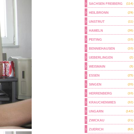
SACHSEN FREIBERG
(114)
HEILBRONN
(29)
UNSTRUT
(11)
HAMELN
(36)
PEITING
(10)
BENNIEHAUSEN
(10)
UEBERLINGEN
(2)
WEISMAIN
(3)
ESSEN
(25)
SINGEN
(20)
HERRENBERG
(10)
KRAUCHENWIES
(32)
UNGARN
(142)
ZWICKAU
(21)
ZUERICH
(82)