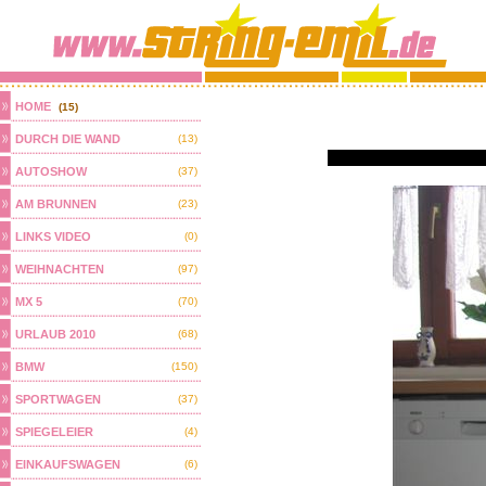
HOME
(15)
DURCH DIE WAND
(13)
AUTOSHOW
(37)
AM BRUNNEN
(23)
LINKS VIDEO
(0)
WEIHNACHTEN
(97)
MX 5
(70)
URLAUB 2010
(68)
BMW
(150)
SPORTWAGEN
(37)
SPIEGELEIER
(4)
EINKAUFSWAGEN
(6)