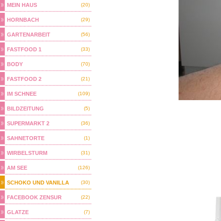
MEIN HAUS
(20)
HORNBACH
(29)
GARTENARBEIT
(56)
FASTFOOD 1
(33)
BODY
(70)
FASTFOOD 2
(21)
IM SCHNEE
(109)
BILDZEITUNG
(5)
SUPERMARKT 2
(36)
SAHNETORTE
(1)
WIRBELSTURM
(31)
AM SEE
(126)
SCHOKO UND VANILLA
(30)
FACEBOOK ZENSUR
(22)
GLATZE
(7)