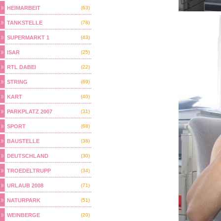
HEIMARBEIT
(63)
TANKSTELLE
(78)
SUPERMARKT 1
(43)
ISAR
(25)
RTL DABEI
(22)
STRING
(69)
KART
(40)
PARKPLATZ 2007
(31)
SPORT
(68)
BAUSTELLE
(38)
DEUTSCHLAND
(30)
TROEDELTRUPP
(34)
URLAUB 2008
(71)
NATURPARK
(51)
WEINBERGE
(20)