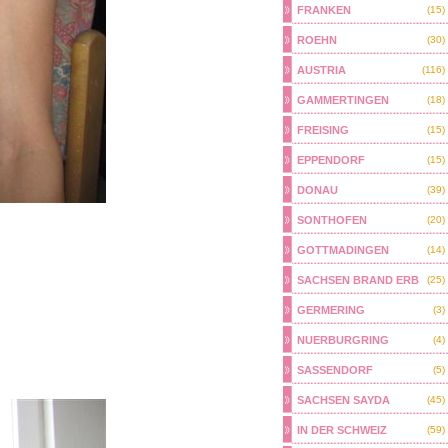
FRANKEN
(15)
ROEHN
(30)
AUSTRIA
(116)
GAMMERTINGEN
(18)
FREISING
(15)
EPPENDORF
(15)
DONAU
(39)
SONTHOFEN
(20)
GOTTMADINGEN
(14)
SACHSEN BRAND ERB
(25)
GERMERING
(3)
NUERBURGRING
(4)
SASSENDORF
(5)
SACHSEN SAYDA
(45)
IN DER SCHWEIZ
(59)