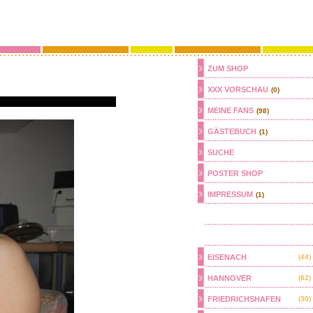
ZUM SHOP
XXX VORSCHAU
(0)
MEINE FANS
(98)
GÄSTEBUCH
(1)
SUCHE
POSTER SHOP
IMPRESSUM
(1)
EISENACH
(44)
HANNOVER
(62)
FRIEDRICHSHAFEN
(30)