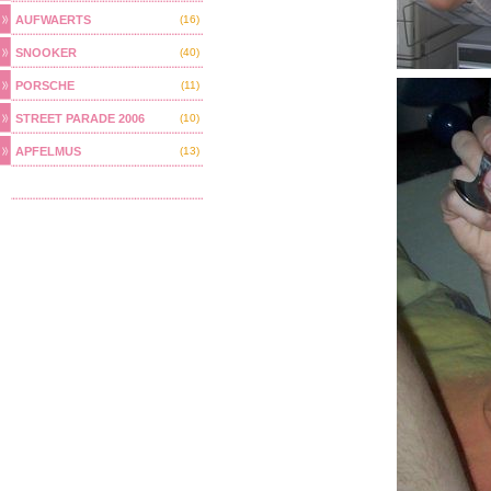
AUFWAERTS
(16)
SNOOKER
(40)
PORSCHE
(11)
STREET PARADE 2006
(10)
APFELMUS
(13)