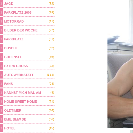
JAGD
(32)
PARKPLATZ 2008
(19)
MOTORRAD
(41)
BILDER DER WOCHE
(27)
PARKPLATZ
(51)
DUSCHE
(62)
BODENSEE
(76)
EXTRA GROSS
(22)
AUTOWERKSTATT
(134)
FANS
(98)
KANNST MICH MAL AM
(8)
HOME SWEET HOME
(91)
OLDTIMER
(34)
EMIL BMW DE
(56)
HOTEL
(45)