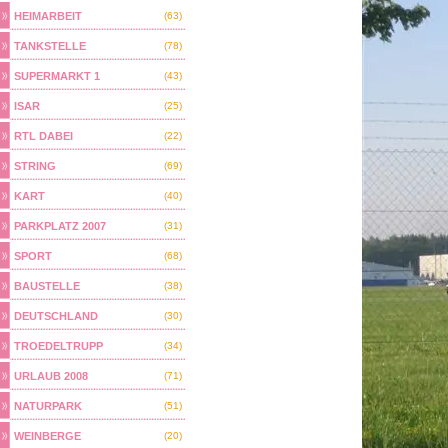
HEIMARBEIT
(63)
TANKSTELLE
(78)
SUPERMARKT 1
(43)
ISAR
(25)
RTL DABEI
(22)
STRING
(69)
KART
(40)
PARKPLATZ 2007
(31)
SPORT
(68)
BAUSTELLE
(38)
DEUTSCHLAND
(30)
TROEDELTRUPP
(34)
URLAUB 2008
(71)
NATURPARK
(51)
WEINBERGE
(20)