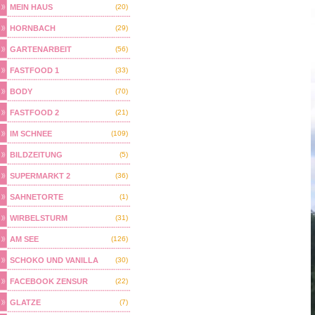
MEIN HAUS
(20)
HORNBACH
(29)
GARTENARBEIT
(56)
FASTFOOD 1
(33)
BODY
(70)
FASTFOOD 2
(21)
IM SCHNEE
(109)
BILDZEITUNG
(5)
SUPERMARKT 2
(36)
SAHNETORTE
(1)
WIRBELSTURM
(31)
AM SEE
(126)
SCHOKO UND VANILLA
(30)
FACEBOOK ZENSUR
(22)
GLATZE
(7)