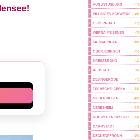
AUGUSTUSBURG
(51)
densee!
VILLINGEN SCHWENN
(16)
OLBERNHAU
(17)
WERRA MEISSNER
(5)
SIGMARINGEN
(68)
OBERJESINGEN
(15)
KRESSBRONN
(1)
ALBSTADT
(8)
DESINGERODE
(1)
TSCHECHEI CESKA
(48)
NIEDERRIEDEN
(46)
NERESHEIM
(24)
NORWEGEN BESUCH
(23)
DARMSTADT
(1)
DECKENPFRONN
(10)