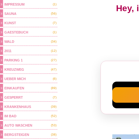
IMPRESSUM
(1)
Hey, 
SAUNA
(56)
KUNST
(7)
GAESTEBUCH
(1)
WALD
(34)
2011
(12)
PARKING 1
(27)
KREUZWEG
(47)
UEBER MICH
(6)
EINKAUFEN
(89)
GESPERRT
(7)
KRANKENHAUS
(39)
IM BAD
(52)
AUTO WASCHEN
(53)
BERGSTEIGEN
(38)