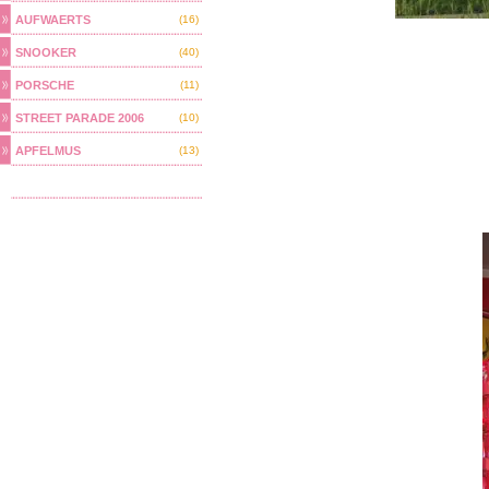
AUFWAERTS
(16)
SNOOKER
(40)
PORSCHE
(11)
STREET PARADE 2006
(10)
APFELMUS
(13)