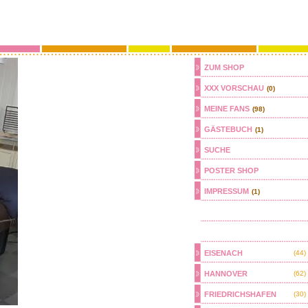
ZUM SHOP
XXX VORSCHAU
(0)
MEINE FANS
(98)
GÄSTEBUCH
(1)
SUCHE
POSTER SHOP
IMPRESSUM
(1)
EISENACH
(44)
HANNOVER
(62)
FRIEDRICHSHAFEN
(30)