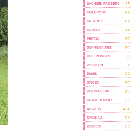
SACHSEN FREIBERG
(114)
HEILBRONN
(29)
UNSTRUT
(11)
HAMELN
(36)
PEITING
(10)
BENNIEHAUSEN
(10)
UEBERLINGEN
(2)
WEISMAIN
(3)
ESSEN
(25)
SINGEN
(20)
HERRENBERG
(10)
KRAUCHENWIES
(32)
UNGARN
(142)
ZWICKAU
(21)
ZUERICH
(82)