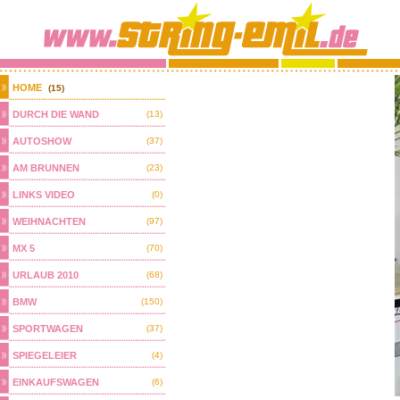
HOME
(15)
DURCH DIE WAND
(13)
AUTOSHOW
(37)
AM BRUNNEN
(23)
LINKS VIDEO
(0)
WEIHNACHTEN
(97)
MX 5
(70)
URLAUB 2010
(68)
BMW
(150)
SPORTWAGEN
(37)
SPIEGELEIER
(4)
EINKAUFSWAGEN
(6)