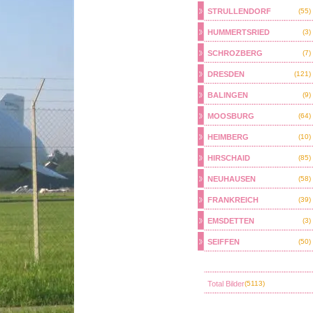
STRULLENDORF
(55)
HUMMERTSRIED
(3)
SCHROZBERG
(7)
DRESDEN
(121)
BALINGEN
(9)
MOOSBURG
(64)
HEIMBERG
(10)
HIRSCHAID
(85)
NEUHAUSEN
(58)
FRANKREICH
(39)
EMSDETTEN
(3)
SEIFFEN
(50)
Total Bilder
(5113)