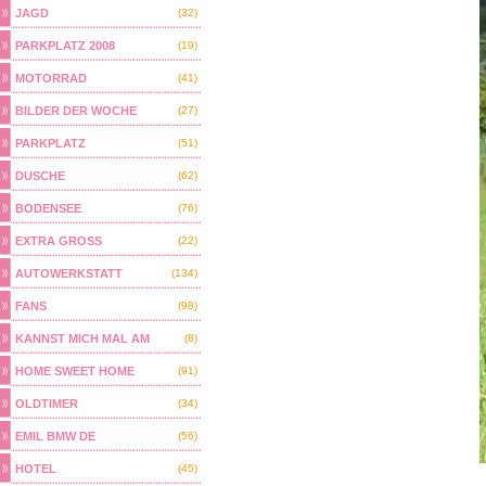
JAGD
(32)
PARKPLATZ 2008
(19)
MOTORRAD
(41)
BILDER DER WOCHE
(27)
PARKPLATZ
(51)
DUSCHE
(62)
BODENSEE
(76)
EXTRA GROSS
(22)
AUTOWERKSTATT
(134)
FANS
(98)
KANNST MICH MAL AM
(8)
HOME SWEET HOME
(91)
OLDTIMER
(34)
EMIL BMW DE
(56)
HOTEL
(45)